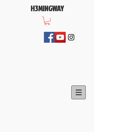
H3MINGWAY
>